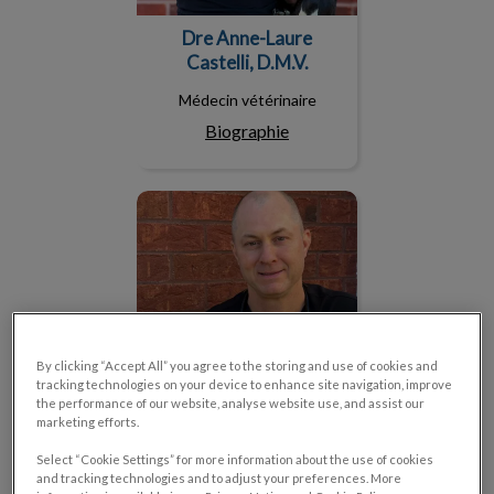
Dre Anne-Laure
Castelli, D.M.V.
Médecin vétérinaire
Biographie
Dr Jean-François Bélanger,
D.M.V.
By clicking “Accept All” you agree to the storing and use of cookies and
tracking technologies on your device to enhance site navigation, improve
the performance of our website, analyse website use, and assist our
marketing efforts.
Select “Cookie Settings” for more information about the use of cookies
and tracking technologies and to adjust your preferences. More
Dr Jean-François