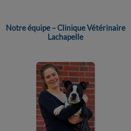
Notre équipe – Clinique Vétérinaire
Lachapelle
IvcPractices.HeaderNav.Search.Label
Envoyer
Dre Anne-Laure Castelli,
D.M.V.