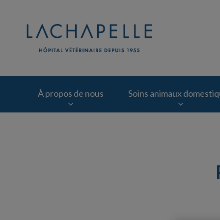
Page d'accueil de Cl
À propos de nous
Soins animaux domesti
IvcPractices.HeaderNav.Search.Label