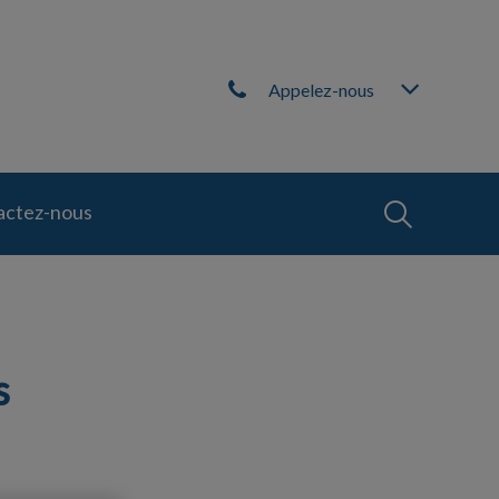
Appelez-nous
IvcPractices
actez-nous
Envoyer
s