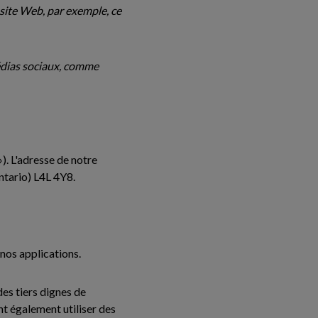
site Web, par exemple, ce
édias sociaux, comme
). L'adresse de notre
ntario) L4L 4Y8.
 nos applications.
es tiers dignes de
t également utiliser des