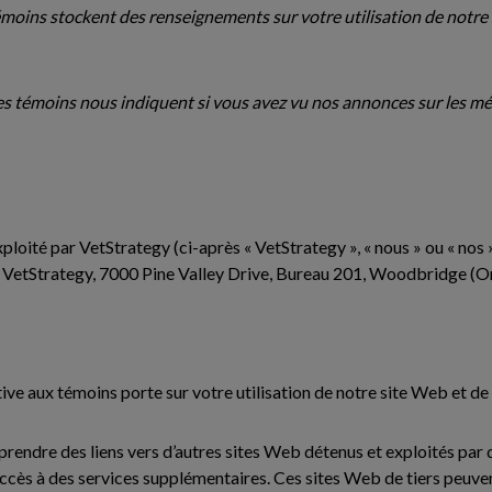
émoins stockent des renseignements sur votre utilisation de notre 
es témoins nous indiquent si vous avez vu nos annonces sur les m
ploité par VetStrategy (ci-après « VetStrategy », « nous » ou « nos »
t VetStrategy, 7000 Pine Valley Drive, Bureau 201, Woodbridge (O
tive aux témoins porte sur votre utilisation de notre site Web et de
endre des liens vers d’autres sites Web détenus et exploités par d
ccès à des services supplémentaires. Ces sites Web de tiers peuven