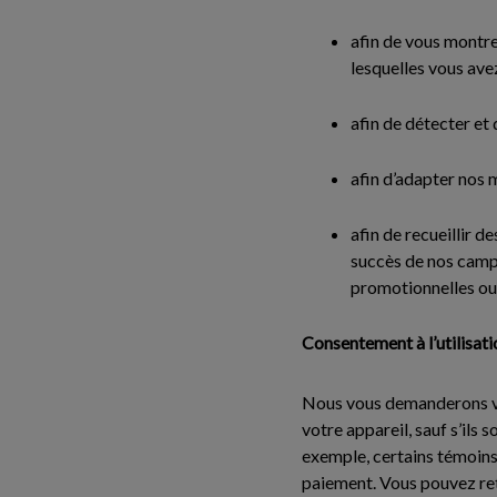
afin de vous montre
lesquelles vous ave
afin de détecter et 
afin d’adapter nos 
afin de recueillir 
succès de nos campa
promotionnelles ou s
Consentement à l’utilisat
Nous vous demanderons vot
votre appareil, sauf s’ils
exemple, certains témoins 
paiement. Vous pouvez ret