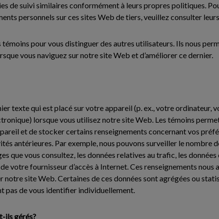
s de suivi similaires conformément à leurs propres politiques. Pour
nts personnels sur ces sites Web de tiers, veuillez consulter leurs
 témoins pour vous distinguer des autres utilisateurs. Ils nous perm
rsque vous naviguez sur notre site Web et d’améliorer ce dernier.
ier texte qui est placé sur votre appareil (p. ex., votre ordinateur, 
ctronique) lorsque vous utilisez notre site Web. Les témoins perme
ppareil et de stocker certains renseignements concernant vos préfé
vités antérieures. Par exemple, nous pouvons surveiller le nombre 
ges que vous consultez, les données relatives au trafic, les données 
de votre fournisseur d’accès à Internet. Ces renseignements nous a
r notre site Web. Certaines de ces données sont agrégées ou statist
t pas de vous identifier individuellement.
-ils gérés?