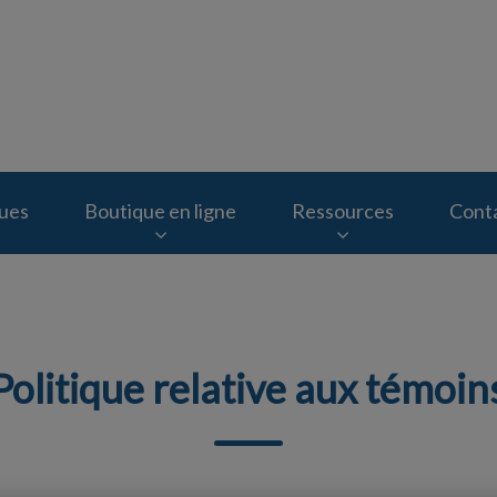
inique Vétérinaire Lachapelle & Hôpital Vétérinaire Lachapelle
ques
Boutique en ligne
Ressources
Cont
Politique relative aux témoin