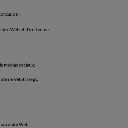
conçus par :
e site Web et d’y effectuer
de médias sociaux;
ompte de VetStrategy.
 notre site Web;