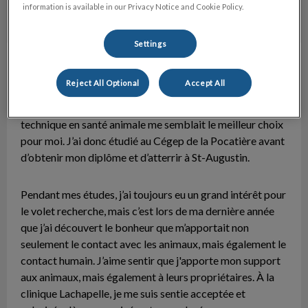
information is available in our Privacy Notice and Cookie Policy.
Settings
Valérie
Technicienne en santé animale
Reject All Optional
Accept All
Amoureuse des animaux depuis mon enfance, il était clair
pour moi que je voulais un jour travailler avec eux. La
technique en santé animale me semblait le meilleur choix
pour moi. J’ai donc étudié au Cégep de la Pocatière avant
d’obtenir mon diplôme et d’atterrir à St-Augustin.
Pendant mes études, j’ai toujours eu un grand intérêt pour
le volet recherche, mais c’est lors de ma dernière année
que j’ai découvert le bonheur que m’apportait non
seulement le contact avec les animaux, mais également le
contact humain. J’aime sentir que j'apporte mon support
aux animaux, mais également à leurs propriétaires. À la
clinique Lachapelle, je me suis sentie acceptée et