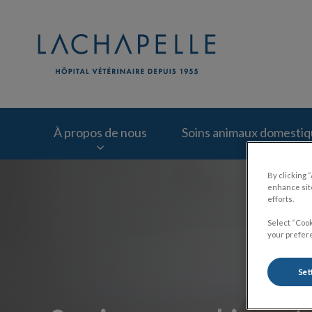
Page d'accueil de Cl
À propos de nous
Soins animaux domesti
By clicking 
IvcPractices.HeaderNav.Search.Label
enhance site
efforts.
Select “Cook
your prefere
Set