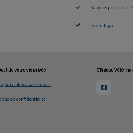
Vaccins pour chats e
Vermifuge
ect de votre vie privée
Clinique Vétérinai
tique relative aux témoins
tique de confidentialité