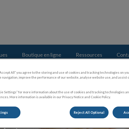
inique Vétérinaire Lachapelle & Hôpital Vétérinaire Lachapelle
ques
Boutique en ligne
Ressources
Cont
“Accept All” you agree to the storing and use of cookies and tracking technologies on yo
 navigation, improve the performance of our website, analyse website use, and assist 
ie Settings” for more information about the use of cookies and tracking technologies an
nces. More information is available in our Privacy Notice and Cookie Policy.
tings
Reject All Optional
Acc