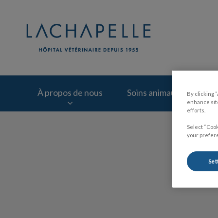
Page d'accueil de Cl
À propos de nous
Soins animaux domesti
By clicking 
enhance site
efforts.
IvcPractices.HeaderNav.Search.Label
Select “Cook
your prefere
Set