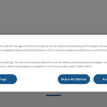
inique Vétérinaire Lachapelle & Hôpital Vétérinaire Lachapelle
ques
Boutique en ligne
Ressources
Cont
“Accept All” you agree to the storing and use of cookies and tracking technologies on yo
 navigation, improve the performance of our website, analyse website use, and assist 
ie Settings” for more information about the use of cookies and tracking technologies an
nces. More information is available in our Privacy Notice and Cookie Policy.
tings
Reject All Optional
Acc
Justine